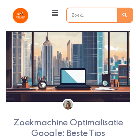
Ga
Main
naar
Zoeken
Menu
de
inhoud
Zoekmachine Optimalisatie
Google: Beste Tips