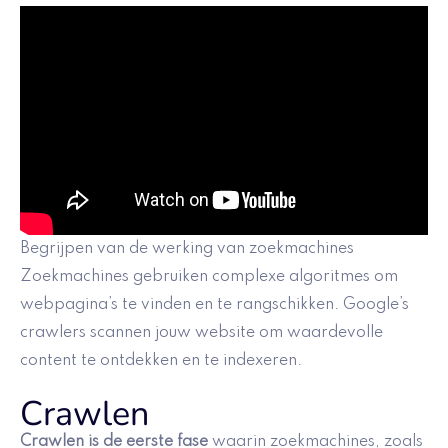
Begrijpen van de werking van zoekmachines
Zoekmachines gebruiken complexe algoritmes om
webpagina’s te vinden en te rangschikken. Google’s
crawlers scannen jouw website om waardevolle
content te ontdekken en te indexeren.
Crawlen
Crawlen is de eerste fase
waarin zoekmachines, zoals