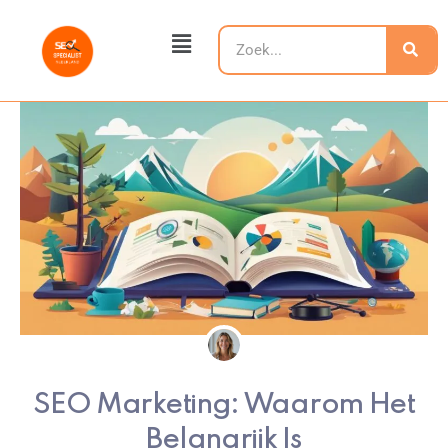
Ga
Main
naar
Zoeken
Menu
de
inhoud
SEO Marketing: Waarom Het
Belangrijk Is