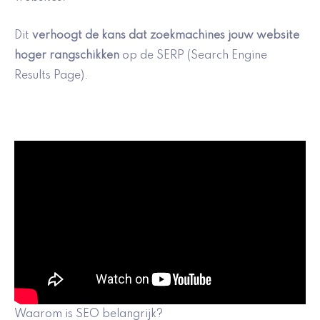
Dit
verhoogt de kans dat zoekmachines jouw website
hoger rangschikken
op de SERP (Search Engine
Results Page).
Waarom is SEO belangrijk?