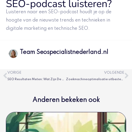
SEO-podcast luisteren?
Luisteren naar een SEO-podcast houdt je op de
hoogte van de nieuwste trends en technieken in
digitale marketing en technische SEO.
Team Seospecialistnederland.nl
Vorige
V
VORIGE
VOLGENDE
SEO Resultaten Meten: Wat Zijn De KPI’s?
Zoekmachineoptimalisatie uitbesteden aan experts
Anderen bekeken ook