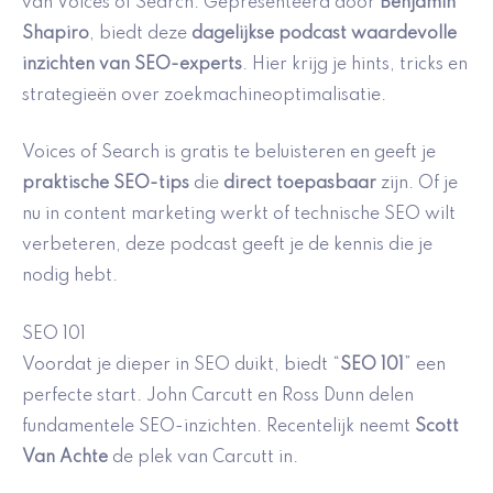
van Voices of Search. Gepresenteerd door
Benjamin
Shapiro
, biedt deze
dagelijkse podcast
waardevolle
inzichten van SEO-experts
. Hier krijg je hints, tricks en
strategieën over zoekmachineoptimalisatie.
Voices of Search is gratis te beluisteren en geeft je
praktische SEO-tips
die
direct toepasbaar
zijn. Of je
nu in content marketing werkt of technische SEO wilt
verbeteren, deze podcast geeft je de kennis die je
nodig hebt.
SEO 101
Voordat je dieper in SEO duikt, biedt “
SEO 101
” een
perfecte start. John Carcutt en Ross Dunn delen
fundamentele SEO-inzichten. Recentelijk neemt
Scott
Van Achte
de plek van Carcutt in.