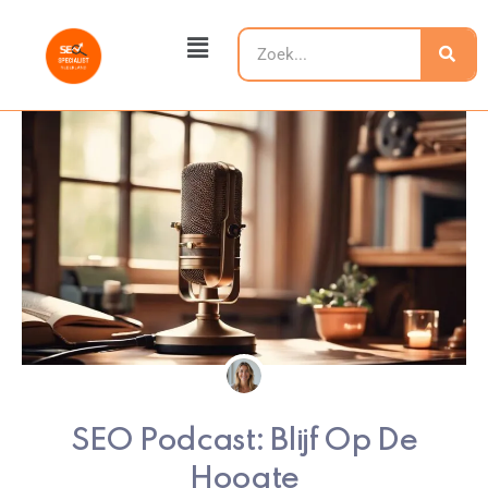
Ga
Main
naar
Zoeken
Menu
de
inhoud
SEO Podcast: Blijf Op De
Hoogte