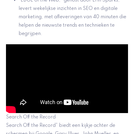
“EDGE of the Web,” gehost door Erin Sparks,
levert wekelijkse inzichten in SEO en digitale
marketing, met afleveringen van 40 minuten die
helpen de nieuwste trends en technieken te
begrijpen.
Search Off the Record
Search Off the Record” biedt een kijkje achter de
schermen bij Google. Gary Illyes, John Mueller, en