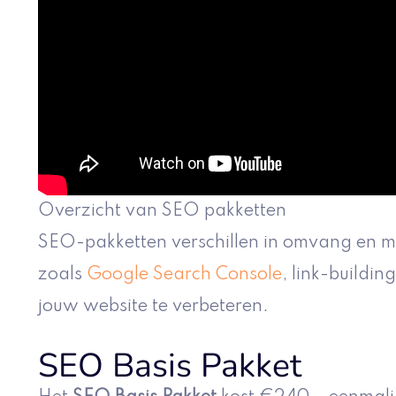
Overzicht van SEO pakketten
SEO-pakketten verschillen in omvang en mo
zoals
Google Search Console
, link-buildin
jouw website te verbeteren.
SEO Basis Pakket