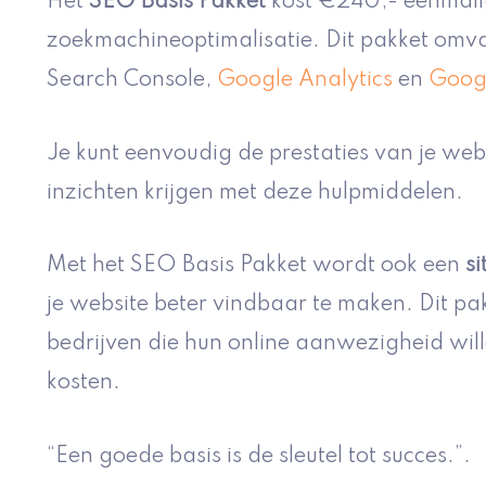
Het
SEO Basis Pakket
kost €240,- eenmalig 
zoekmachineoptimalisatie. Dit pakket omva
Search Console,
Google Analytics
en
Googl
Je kunt eenvoudig de prestaties van je web
inzichten krijgen met deze hulpmiddelen.
Met het SEO Basis Pakket wordt ook een
s
je website beter vindbaar te maken. Dit pakk
bedrijven die hun online aanwezigheid wil
kosten.
“Een goede basis is de sleutel tot succes.”.