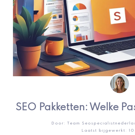
SEO Pakketten: Welke Pas
Door:
Team Seospecialistnederla
Laatst bijgewerkt:
10