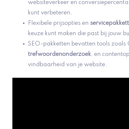
websiteverkeer en conversiepercentag
kunt verbeteren.
Flexibele prijsopties en
servicepakket
keuze kunt maken die past bij jouw b
SEO-pakketten bevatten tools zoals
trefwoordenonderzoek
, en contentop
vindbaarheid van je website.