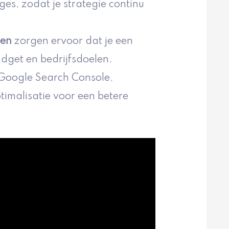
es, zodat je strategie continu
ten
zorgen ervoor dat je een
udget en bedrijfsdoelen.
 Google Search Console,
timalisatie voor een betere