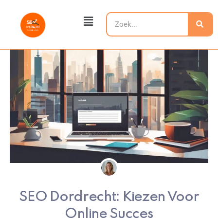
Ga
Main
naar
Zoeken
Menu
de
inhoud
SEO Dordrecht: Kiezen Voor
Online Succes