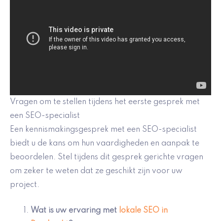
Vragen om te stellen tijdens het eerste gesprek met
een SEO-specialist
Een kennismakingsgesprek met een SEO-specialist
biedt u de kans om hun vaardigheden en aanpak te
beoordelen. Stel tijdens dit gesprek gerichte vragen
om zeker te weten dat ze geschikt zijn voor uw
project.
Wat is uw ervaring met
lokale SEO in