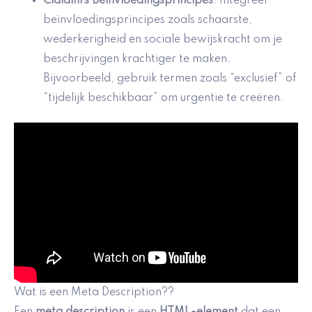
Cialdini’s Beïnvloedingsprincipes
: Integreer
beïnvloedingsprincipes zoals schaarste,
wederkerigheid en sociale bewijskracht om je
beschrijvingen krachtiger te maken.
Bijvoorbeeld, gebruik termen zoals “exclusief” of
“tijdelijk beschikbaar” om urgentie te creëren.
Wat is een Meta Description??
Een
meta description
is een
HTML-element
dat een