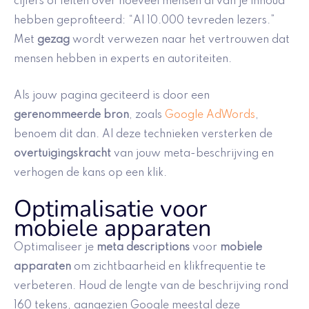
cijfers of feiten over hoeveel mensen al van je inhoud
hebben geprofiteerd: “Al 10.000 tevreden lezers.”
Met
gezag
wordt verwezen naar het vertrouwen dat
mensen hebben in experts en autoriteiten.
Als jouw pagina geciteerd is door een
gerenommeerde bron
, zoals
Google AdWords
,
benoem dit dan. Al deze technieken versterken de
overtuigingskracht
van jouw meta-beschrijving en
verhogen de kans op een klik.
Optimalisatie voor
mobiele apparaten
Optimaliseer je
meta descriptions
voor
mobiele
apparaten
om zichtbaarheid en klikfrequentie te
verbeteren. Houd de lengte van de beschrijving rond
160 tekens, aangezien Google meestal deze