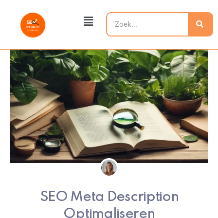
Ga
Main
naar
Zoeken
Menu
de
inhoud
SEO Meta Description
Optimaliseren