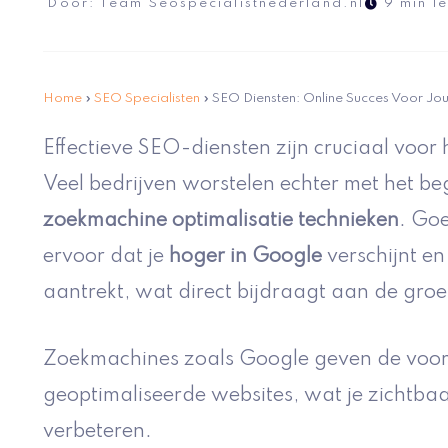
Door:
Team Seospecialistnederland.nl
9 min le
Home
»
SEO Specialisten
»
SEO Diensten: Online Succes Voor Jo
Effectieve SEO-diensten zijn cruciaal voor
Veel bedrijven worstelen echter met het be
zoekmachine optimalisatie technieken
. Go
ervoor dat je
hoger in Google
verschijnt en
aantrekt, wat direct bijdraagt aan de groei
Zoekmachines zoals Google geven de voo
geoptimaliseerde websites, wat je zichtbaa
verbeteren.