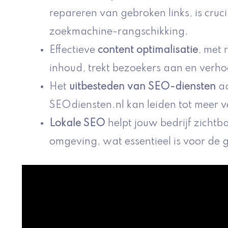
repareren van gebroken links, is cruc
zoekmachine-rangschikking.
Effectieve
content optimalisatie
, met 
inhoud, trekt bezoekers aan en verho
Het
uitbesteden van SEO-diensten
aa
SEOdiensten.nl kan leiden tot meer ve
Lokale SEO
helpt jouw bedrijf zichtb
omgeving, wat essentieel is voor de g