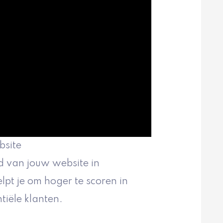
bsite
d van jouw website in
pt je om hoger te scoren in
tiële klanten.