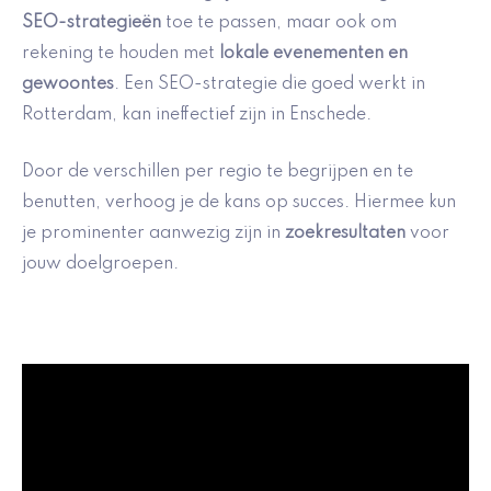
SEO-strategieën
toe te passen, maar ook om
rekening te houden met
lokale evenementen en
gewoontes
. Een SEO-strategie die goed werkt in
Rotterdam, kan ineffectief zijn in Enschede.
Door de verschillen per regio te begrijpen en te
benutten, verhoog je de kans op succes. Hiermee kun
je prominenter aanwezig zijn in
zoekresultaten
voor
jouw doelgroepen.