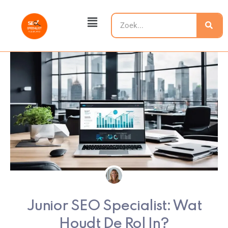
Ga
Main
naar
Zoeken
Menu
de
inhoud
Junior SEO Specialist: Wat
Houdt De Rol In?