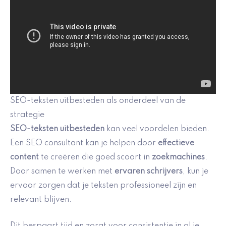
SEO-teksten uitbesteden als onderdeel van de
strategie
SEO-teksten uitbesteden
kan veel voordelen bieden.
Een SEO consultant kan je helpen door
effectieve
content
te creëren die goed scoort in
zoekmachines
.
Door samen te werken met
ervaren schrijvers
, kun je
ervoor zorgen dat je teksten professioneel zijn en
relevant blijven.