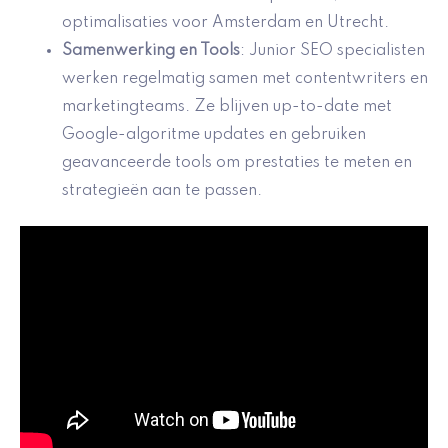
optimalisaties voor Amsterdam en Utrecht.
Samenwerking en Tools
: Junior SEO specialisten
werken regelmatig samen met contentwriters en
marketingteams. Ze blijven up-to-date met
Google-algoritme updates en gebruiken
geavanceerde tools om prestaties te meten en
strategieën aan te passen.