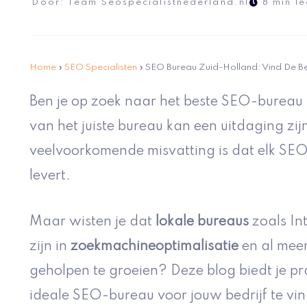
Door:
Team Seospecialistnederland.nl
8 min le
Home
»
SEO Specialisten
»
SEO Bureau Zuid-Holland: Vind De Be
Ben je op zoek naar het beste SEO-bureau
van het juiste bureau kan een uitdaging zij
veelvoorkomende misvatting is dat elk SEO
levert.
Maar wisten je dat
lokale bureaus
zoals Int
zijn in
zoekmachineoptimalisatie
en al mee
geholpen te groeien? Deze blog biedt je pra
ideale SEO-bureau voor jouw bedrijf te vi