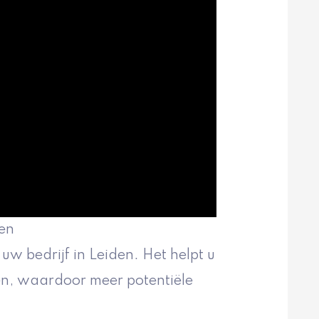
den
w bedrijf in Leiden. Het helpt u
en, waardoor meer potentiële