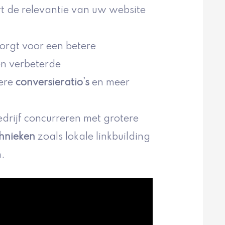
t de relevantie van uw website
orgt voor een betere
en verbeterde
gere
conversieratio’s
en meer
drijf concurreren met grotere
chnieken
zoals lokale linkbuilding
n.