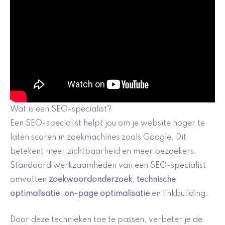
Wat is een SEO-specialist?
Een SEO-specialist helpt jou om je website hoger te
laten scoren in zoekmachines zoals Google. Dit
betekent meer zichtbaarheid en meer bezoekers.
Standaard werkzaamheden van een SEO-specialist
omvatten
zoekwoordonderzoek
,
technische
optimalisatie
,
on-page optimalisatie
en linkbuilding.
Door deze technieken toe te passen, verbeter je de