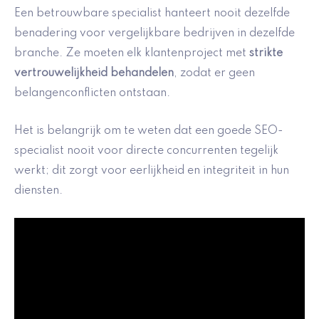
Een betrouwbare specialist hanteert nooit dezelfde
benadering voor vergelijkbare bedrijven in dezelfde
branche. Ze moeten elk klantenproject met
strikte
vertrouwelijkheid behandelen
, zodat er geen
belangenconflicten ontstaan.
Het is belangrijk om te weten dat een goede SEO-
specialist nooit voor directe concurrenten tegelijk
werkt; dit zorgt voor eerlijkheid en integriteit in hun
diensten.