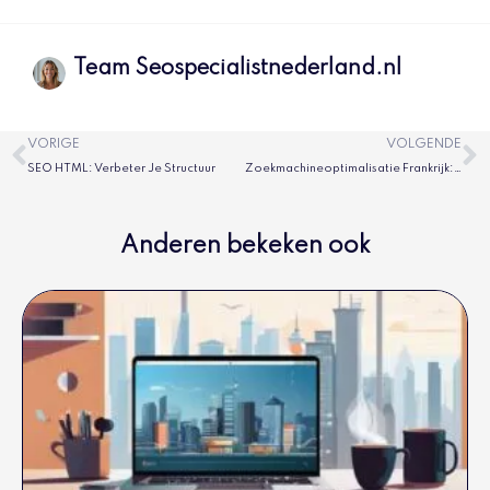
Team Seospecialistnederland.nl
Vorige
V
VORIGE
VOLGENDE
SEO HTML: Verbeter Je Structuur
Zoekmachineoptimalisatie Frankrijk: succes over grens
Anderen bekeken ook