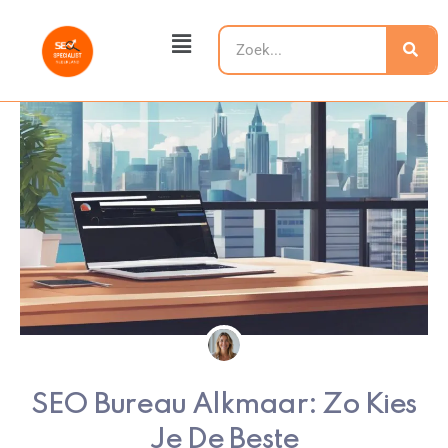
Ga
Main
naar
Zoeken
Menu
de
inhoud
SEO Bureau Alkmaar: Zo Kies
Je De Beste