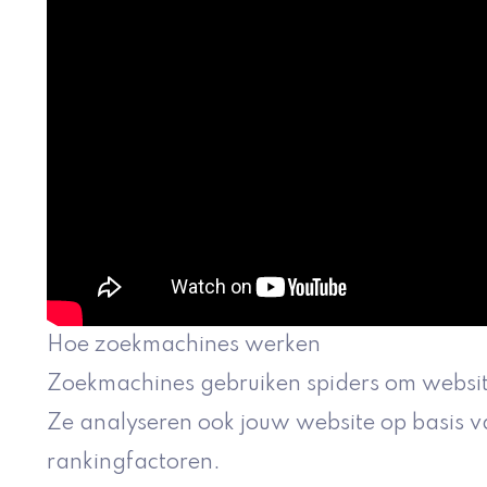
Hoe zoekmachines werken
Zoekmachines gebruiken spiders om website
Ze analyseren ook jouw website op basis v
rankingfactoren.