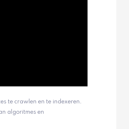
s te crawlen en te indexeren.
an algoritmes en