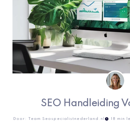
SEO Handleiding V
Door:
Team Seospecialistnederland.nl
18 min l