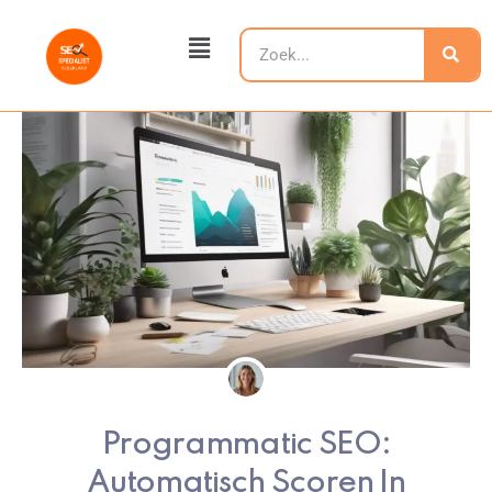
Ga
Main
naar
Zoeken
Menu
de
inhoud
Programmatic SEO:
Automatisch Scoren In