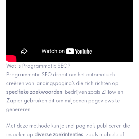
Wat is Programmatic SEO?
Programmatic SEO draait om het automatisch
creëren van landingspagina’s die zich richten op
specifieke zoekwoorden
. Bedrijven zoals Zillow en
Zapier gebruiken dit om miljoenen pageviews te
genereren.
Met deze methode kun je snel pagina’s publiceren die
inspelen op
diverse zoekintenties
, zoals mobiele of