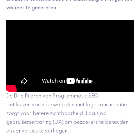
verkeer te genereren
.
De Drie Pilaren van Programmatic SEO
Het kiezen van zoekwoorden met lage concurrentie
zorgt voor betere zichtbaarheid. Focus op
gebruikerservaring (UX) om bezoekers te behouden
en conversies te verhogen.