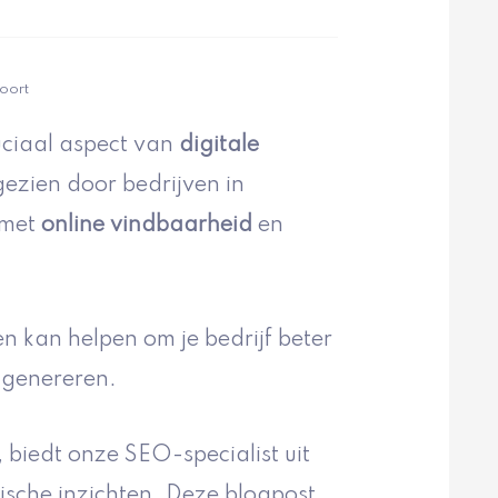
oort
uciaal aspect van
digitale
ezien door bedrijven in
 met
online vindbaarheid
en
n kan helpen om je bedrijf beter
 genereren.
 biedt onze SEO-specialist uit
sche inzichten. Deze blogpost