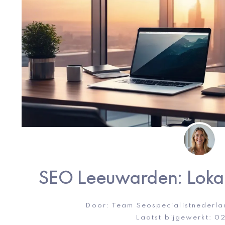
SEO Leeuwarden: Lokal
Door:
Team Seospecialistnederla
Laatst bijgewerkt:
02