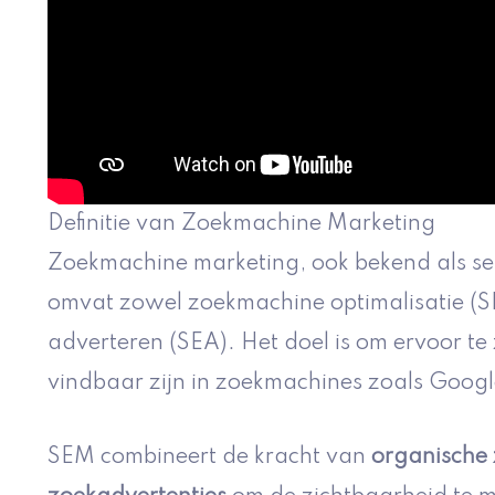
Definitie van Zoekmachine Marketing
Zoekmachine marketing, ook bekend als se
omvat zowel zoekmachine optimalisatie (
adverteren (SEA). Het doel is om ervoor t
vindbaar zijn in zoekmachines zoals Googl
SEM combineert de kracht van
organische 