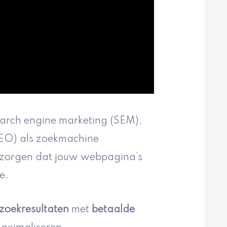
arch engine marketing (SEM),
SEO) als zoekmachine
e zorgen dat jouw webpagina’s
e.
zoekresultaten
met
betaalde