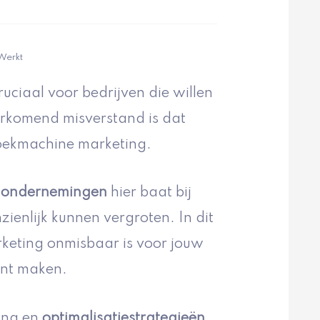
Werkt
ciaal voor bedrijven die willen
orkomend misverstand is dat
zoekmachine marketing.
e ondernemingen
hier baat bij
ienlijk kunnen vergroten. In dit
keting onmisbaar is voor jouw
unt maken.
ting en
optimalisatiestrategieën
,