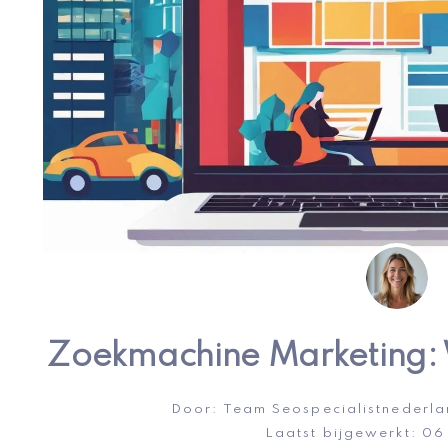
Zoekmachine Marketing:
Door:
Team Seospecialistnederla
Laatst bijgewerkt:
06