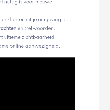
l nuttig is voor nieuwe
van klanten uit je omgeving door
rachten
en trefwoorden.
t ultieme zichtbaarheid,
rzame online aanwezigheid.