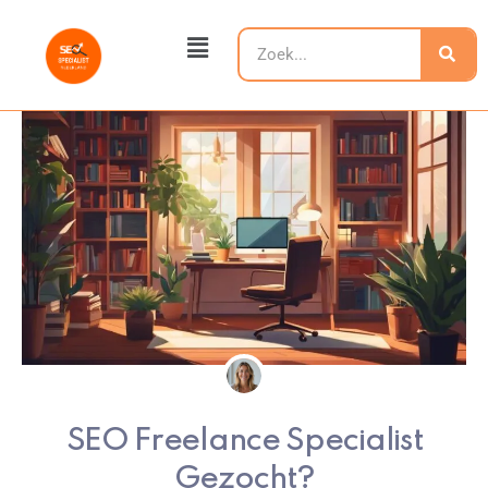
Ga
Main
naar
Zoeken
Menu
de
inhoud
SEO Freelance Specialist
Gezocht?