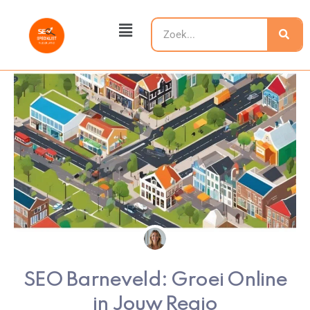
Ga
Main
naar
Zoeken
Menu
de
inhoud
SEO Barneveld: Groei Online
in Jouw Regio