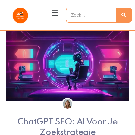
Ga
Main
naar
Zoeken
Menu
de
inhoud
ChatGPT SEO: AI Voor Je
Zoekstrategie