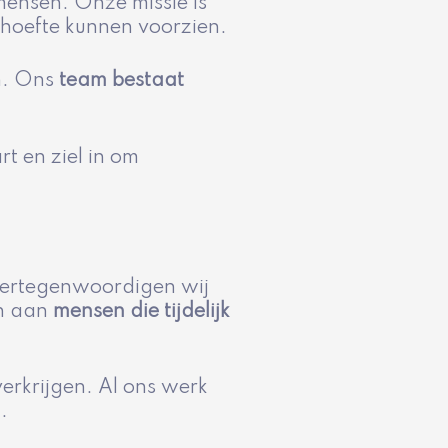
ensen. Onze missie is
behoefte kunnen voorzien.
n. Ons
team bestaat
t en ziel in om
g vertegenwoordigen wij
en aan
mensen die tijdelijk
rkrijgen. Al ons werk
.