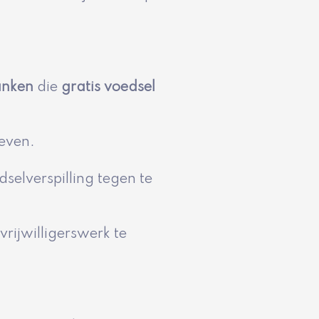
anken
die
gratis voedsel
geven.
elverspilling tegen te
vrijwilligerswerk te