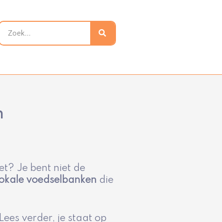
Zoeken
n
et? Je bent niet de
lokale voedselbanken
die
ees verder, je staat op