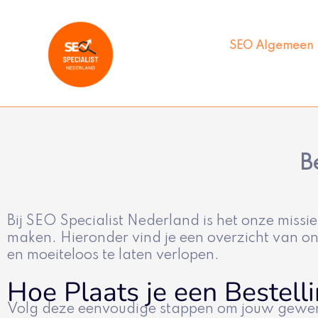
Ga
naar
de
SEO Algemeen
inhoud
B
Bij SEO Specialist Nederland is het onze miss
maken. Hieronder vind je een overzicht van on
en moeiteloos te laten verlopen.
Hoe Plaats je een Bestell
Volg deze eenvoudige stappen om jouw gewenste